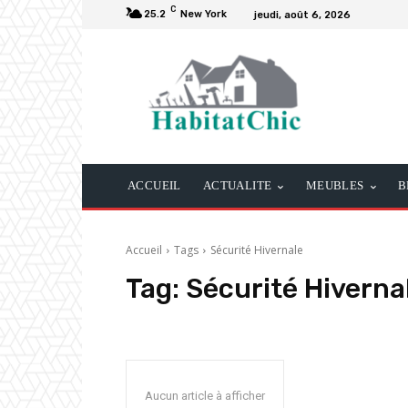
C
25.2
New York
jeudi, août 6, 2026
ACCUEIL
ACTUALITE
MEUBLES
B
Accueil
Tags
Sécurité Hivernale
Tag:
Sécurité Hiverna
Aucun article à afficher